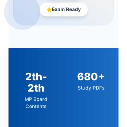
Exam Ready
2
th-
1040
+
3
th
Study PDFs
MP Board
Contents