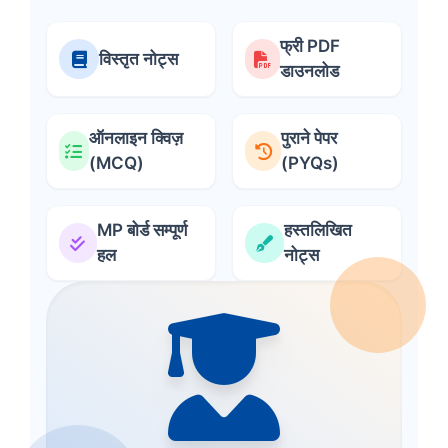
फ्री PDF
विस्तृत नोट्स
डाउनलोड
ऑनलाइन क्विज़
पुराने पेपर
(MCQ)
(PYQs)
MP बोर्ड सम्पूर्ण
हस्तलिखित
हल
नोट्स